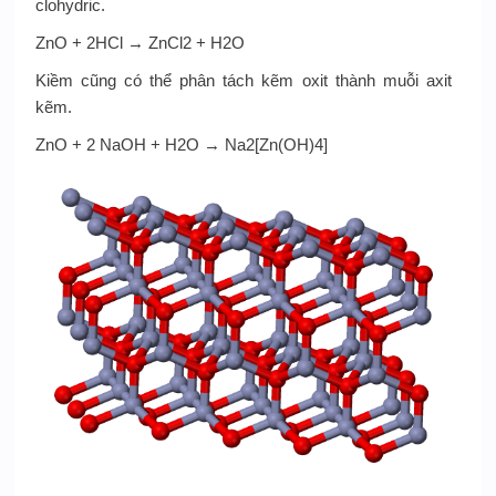
clohydric.
ZnO + 2HCl → ZnCl2 + H2O
Kiềm cũng có thể phân tách kẽm oxit thành muỗi axit
kẽm.
ZnO + 2 NaOH + H2O → Na2[Zn(OH)4]