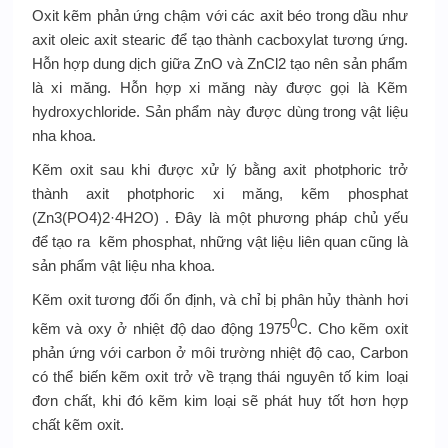
Oxit kẽm phản ứng chậm với các axit béo trong dầu như
axit oleic axit stearic để tạo thành cacboxylat tương ứng.
Hỗn hợp dung dịch giữa ZnO và ZnCl2 tạo nên sản phẩm
là xi măng. Hỗn hợp xi măng này được gọi là Kẽm
hydroxychloride. Sản phẩm này được dùng trong vật liệu
nha khoa.
Kẽm oxit sau khi được xử lý bằng axit photphoric trở
thành axit photphoric xi măng, kẽm phosphat
(Zn3(PO4)2·4H2O) . Đây là một phương pháp chủ yếu
để tạo ra kẽm phosphat, những vật liệu liên quan cũng là
sản phẩm vật liệu nha khoa.
Kẽm oxit tương đối ổn định, và chỉ bị phân hủy thành hơi
0
kẽm và oxy ở nhiệt độ dao động 1975
C. Cho kẽm oxit
phản ứng với carbon ở môi trường nhiệt độ cao, Carbon
có thể biến kẽm oxit trở về trạng thái nguyên tố kim loại
đơn chất, khi đó kẽm kim loại sẽ phát huy tốt hơn hợp
chất kẽm oxit.