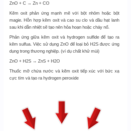
ZnO + C → Zn + CO
Kẽm oxit phản ứng mạnh mẽ với bột nhôm hoặc bột
magie. Hỗn hợp kẽm oxit và cao su clo và dầu hạt lanh
sau khi dẫn nhiệt sẽ tạo nên hỏa hoạn hoặc cháy nổ.
Phản ứng giữa kẽm oxit và hydrogen sulfide để tạo ra
kẽm sulfua. Việc sử dụng ZnO để loại bỏ H2S được ứng
dụng trong thương nghiệp. (ví dụ chất khử mùi)
ZnO + H2S → ZnS + H2O
Thuốc mỡ chứa nước và kẽm oxit tiếp xúc với bức xạ
cực tím và tạo ra hydrogen peroxide