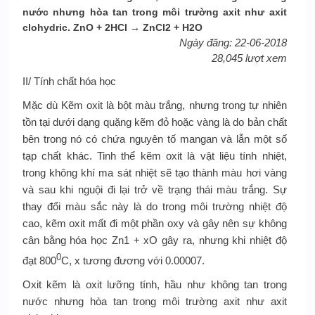
nước nhưng hòa tan trong môi trường axit như axit
clohydric. ZnO + 2HCl → ZnCl2 + H2O
Ngày đăng: 22-06-2018
28,045 lượt xem
II/ Tính chất hóa học
Mặc dù Kẽm oxit là bột màu trắng, nhưng trong tự nhiên
tồn tại dưới dạng quặng kẽm đỏ hoặc vàng là do bản chất
bên trong nó có chứa nguyên tố mangan và lẫn một số
tạp chất khác. Tinh thể kẽm oxit là vật liệu tính nhiệt,
trong không khí ma sát nhiệt sẽ tạo thành màu hơi vàng
và sau khi nguội đi lại trở về trạng thái màu trắng. Sự
thay đổi màu sắc này là do trong môi trường nhiệt độ
cao, kẽm oxit mất đi một phần oxy và gây nên sự không
cân bằng hóa học Zn1 + xO gây ra, nhưng khi nhiệt độ
0
đạt 800
C, x tương đương với 0.00007.
Oxit kẽm là oxit lưỡng tính, hầu như không tan trong
nước nhưng hòa tan trong môi trường axit như axit