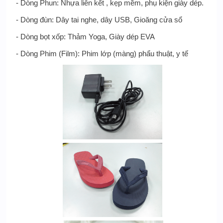
- Dòng Phun: Nhựa liên kết , kẹp mềm, phụ kiện giày dép.
- Dòng đùn: Dây tai nghe, dây USB, Gioăng cửa sổ
- Dòng bọt xốp: Thảm Yoga, Giày dép EVA
- Dòng Phim (Film): Phim lớp (màng) phẩu thuật, y tế