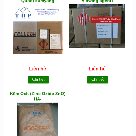
Quốc) kumyang
Blowing agent)
Liên hệ
Liên hệ
Chi tiết
Chi tiết
Kẽm Oxít (Zinc Oxide ZnO)
HA-