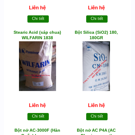
Liên hệ
Liên hệ
Chi tiết
Chi tiết
Stearic Acid (sáp chua)
Bột Silica (SiO2) 180,
WILFARIN 1838
180GR
Liên hệ
Liên hệ
Chi tiết
Chi tiết
Bột nở AC-3000F (Hàn
Bột nở AC P4A (AC