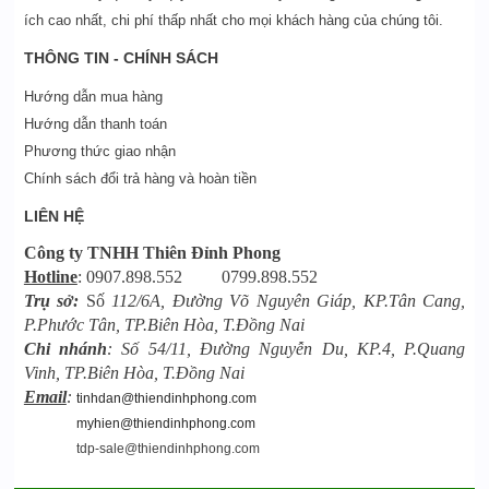
ích cao nhất, chi phí thấp nhất cho mọi khách hàng của chúng tôi.
THÔNG TIN - CHÍNH SÁCH
Hướng dẫn mua hàng
Hướng dẫn thanh toán
Phương thức giao nhận
Chính sách đổi trả hàng và hoàn tiền
LIÊN HỆ
Công ty TNHH Thiên Đỉnh Phong
Hotline
: 0907.898.552 0799.898.552
Trụ sở:
Số
112/6A, Đường Võ Nguyên Giáp, KP.Tân Cang,
P.Phước Tân, TP.Biên Hòa, T.Đồng Nai
Chi nhánh
: Số 54/11, Đường Nguyễn Du, KP.4, P.Quang
Vinh, TP.Biên Hòa, T.Đồng Nai
Email
:
tinhdan@thiendinhphong.com
myhien@thiendinhphong.com
tdp-sale@thiendinhphong.com