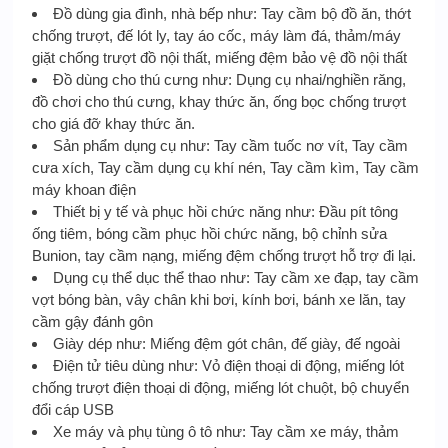
Đồ dùng gia đình, nhà bếp như: Tay cầm bộ đồ ăn, thớt
chống trượt, đế lót ly, tay áo cốc, máy làm đá, thảm/máy
giặt chống trượt đồ nội thất, miếng đệm bảo vệ đồ nội thất
Đồ dùng cho thú cưng như: Dụng cụ nhai/nghiền răng,
đồ chơi cho thú cưng, khay thức ăn, ống bọc chống trượt
cho giá đỡ khay thức ăn.
Sản phẩm dụng cụ như: Tay cầm tuốc nơ vít, Tay cầm
cưa xích, Tay cầm dụng cụ khí nén, Tay cầm kìm, Tay cầm
máy khoan điện
Thiết bị y tế và phục hồi chức năng như: Đầu pít tông
ống tiêm, bóng cầm phục hồi chức năng, bộ chỉnh sửa
Bunion, tay cầm nạng, miếng đệm chống trượt hỗ trợ đi lại.
Dụng cụ thể dục thể thao như: Tay cầm xe đạp, tay cầm
vợt bóng bàn, vây chân khi bơi, kính bơi, bánh xe lăn, tay
cầm gậy đánh gôn
Giày dép như: Miếng đệm gót chân, đế giày, đế ngoài
Điện tử tiêu dùng như: Vỏ điện thoại di động, miếng lót
chống trượt điện thoại di động, miếng lót chuột, bộ chuyển
đổi cáp USB
Xe máy và phụ tùng ô tô như: Tay cầm xe máy, thảm