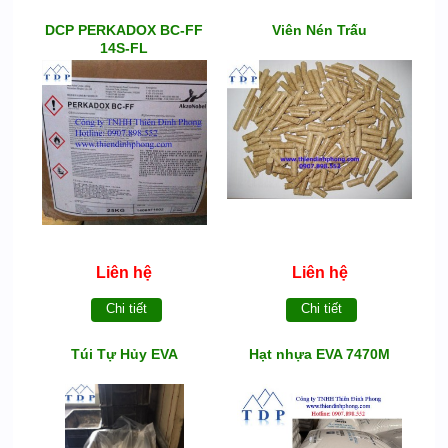
DCP PERKADOX BC-FF
Viên Nén Trấu
14S-FL
Liên hệ
Liên hệ
Chi tiết
Chi tiết
Túi Tự Hủy EVA
Hạt nhựa EVA 7470M