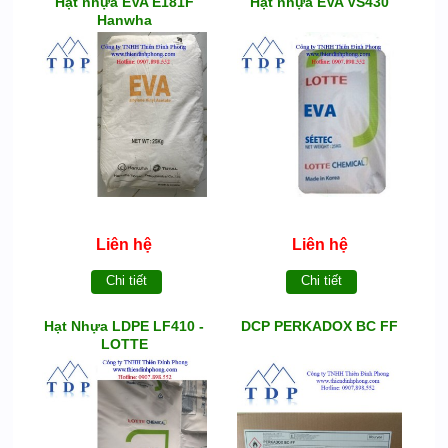
Hạt nhựa EVA E181F
Hạt nhựa EVA VS430
Hanwha
Liên hệ
Liên hệ
Chi tiết
Chi tiết
Hạt Nhựa LDPE LF410 -
DCP PERKADOX BC FF
LOTTE