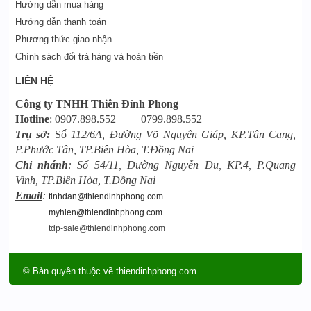
Hướng dẫn mua hàng
Hướng dẫn thanh toán
Phương thức giao nhận
Chính sách đổi trả hàng và hoàn tiền
LIÊN HỆ
Công ty TNHH Thiên Đỉnh Phong
Hotline
: 0907.898.552 0799.898.552
Trụ sở:
Số
112/6A, Đường Võ Nguyên Giáp, KP.Tân Cang,
P.Phước Tân, TP.Biên Hòa, T.Đồng Nai
Chi nhánh
: Số 54/11, Đường Nguyễn Du, KP.4, P.Quang
Vinh, TP.Biên Hòa, T.Đồng Nai
Email
:
tinhdan@thiendinhphong.com
myhien@thiendinhphong.com
tdp-sale@thiendinhphong.com
© Bản quyền thuộc về thiendinhphong.com