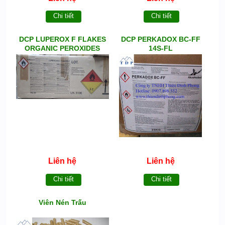
Chi tiết
Chi tiết
DCP LUPEROX F FLAKES
DCP PERKADOX BC-FF
ORGANIC PEROXIDES
14S-FL
Liên hệ
Liên hệ
Chi tiết
Chi tiết
Viên Nén Trấu