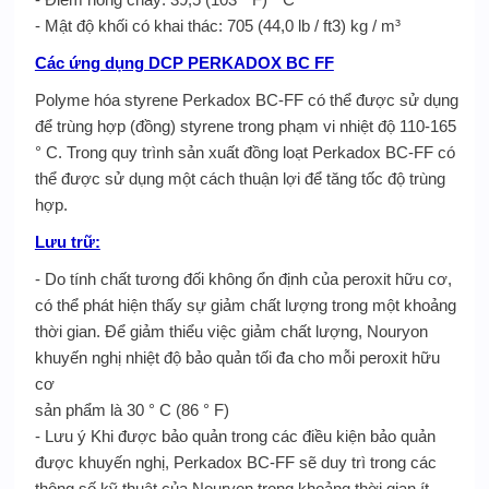
- Mật độ khối có khai thác: 705 (44,0 lb / ft3) kg / m³
Các ứng dụng DCP PERKADOX BC FF
Polyme hóa styrene Perkadox BC-FF có thể được sử dụng
để trùng hợp (đồng) styrene trong phạm vi nhiệt độ 110-165
° C. Trong quy trình sản xuất đồng loạt Perkadox BC-FF có
thể được sử dụng một cách thuận lợi để tăng tốc độ trùng
hợp.
Lưu trữ:
- Do tính chất tương đối không ổn định của peroxit hữu cơ,
có thể phát hiện thấy sự giảm chất lượng trong một khoảng
thời gian. Để giảm thiểu việc giảm chất lượng, Nouryon
khuyến nghị nhiệt độ bảo quản tối đa cho mỗi peroxit hữu
cơ
sản phẩm là 30 ° C (86 ° F)
- Lưu ý Khi được bảo quản trong các điều kiện bảo quản
được khuyến nghị, Perkadox BC-FF sẽ duy trì trong các
thông số kỹ thuật của Nouryon trong khoảng thời gian ít