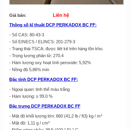
Giá bán:
Liên hệ
Thông số kĩ thuật DCP PERKADOX BC FF:
- Số CAS: 80-43-3
- Số EINECS / ELINCS: 201-279-3
- Trạng thái TSCA: được liệt kê trên hàng tồn kho.
- Trọng lượng phân tử: 270.4
- Hàm lượng oxy hoạt tính peroxide: 5,92%
- Nồng độ 5,86% min
Đặc tính DCP PERKADOX BC FF:
- Ngoại quan: tinh thể màu trắng
- Hàm lượng: ≥ 99.0 %
Đặc trưng DCP PERKADOX BC FF
- Mật độ khối lượng lớn: 660 (41,2 lb / ft3) kg / m³
- Mật độ: 1,11 g / cm³
- Điểm nóng chảy: 39,5 (103 ° F) ° C